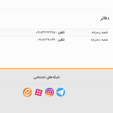
دفاتر
شعبه پسرانه
تلفن :
09183692275
شعبه دخترانه
تلفن :
09186291049
شبکه‌های اجتماعی