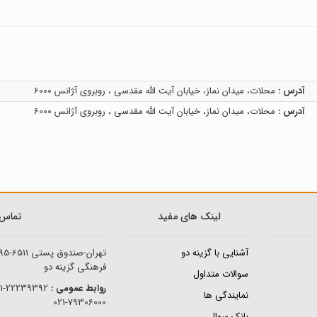
آدرس :
محلات، میدان نماز، خیابان آیت الله مقدسی ، روبروی آژانس 6000
آدرس :
محلات، میدان نماز، خیابان آیت الله مقدسی ، روبروی آژانس 6000
لینک های مفید
تماس ب
آشنایی با گزینه دو
تهران-صندوق پستی
95-6511
فرهنگی گزینه دو
سوالات متداول
روابط عمومی :
22239392-021
نمایندگی ها
79306000-021
بانک سوال