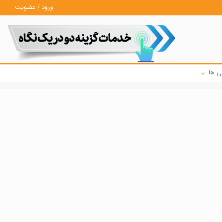
ورود / عضویت
ی ها