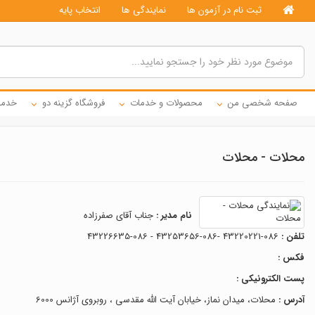
ثبت نام در آزمون ها
نمایندگی ها
انتخاب پایه
صفحه شخصی من
محصولات و خدمات
فروشگاه گزینه دو
خدما
محلات - محلات
نام مدیر :
جناب آقای صفرزاده
تلفن :
086-43220221 -086-43253656 - 086-43226635
فکس :
پست الکترونیکی :
آدرس :
محلات، میدان نماز، خیابان آیت الله مقدسی ، روبروی آژانس 6000