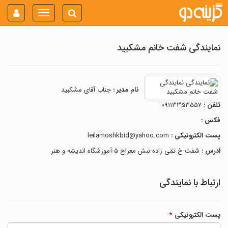
Toggle
navigation
نمایندگی شفت خانم مشکبید
نام مدیر :
جناب آقای مشکبید
تلفن :
09113353557
فکس :
پست الکترونیکی :
leilamoshkbid@yahoo.com
آدرس :
شفت-خ تقی زاده-نبش معراج 5-آموزشگاه اندیشه و هنر
ارتباط با نمایندگی
پست الکترونیکی
*