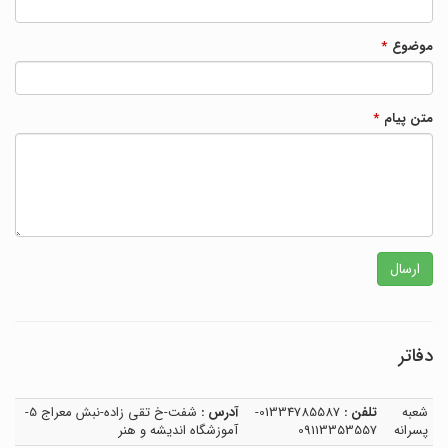
موضوع
*
متن پیام
*
ارسال
دفاتر
شعبه
تلفن :
01334785587-
آدرس :
شفت-خ تقی زاده-نبش معراج 5-
پسرانه
09113353557
آموزشگاه اندیشه و هنر