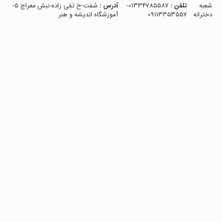
شعبه
تلفن :
01334785587-
آدرس :
شفت-خ تقی زاده-نبش معراج 5-
دخترانه
09113353557
آموزشگاه اندیشه و هنر