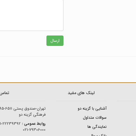
ارسال
لینک های مفید
تماس ب
آشنایی با گزینه دو
تهران-صندوق پستی
95-6511
فرهنگی گزینه دو
سوالات متداول
روابط عمومی :
22239392-021
نمایندگی ها
79306000-021
بانک سوال