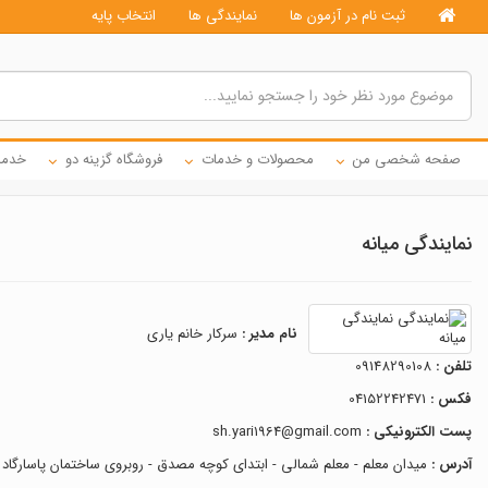
ثبت نام در آزمون ها
نمایندگی ها
انتخاب پایه
صفحه شخصی من
محصولات و خدمات
فروشگاه گزینه دو
خدما
نمایندگی میانه
نام مدیر :
سرکار خانم یاری
تلفن :
09148290108
فکس :
04152242471
پست الکترونیکی :
sh.yari1964@gmail.com
آدرس :
میدان معلم - معلم شمالی - ابتدای کوچه مصدق - روبروی ساختمان پاسارگاد 