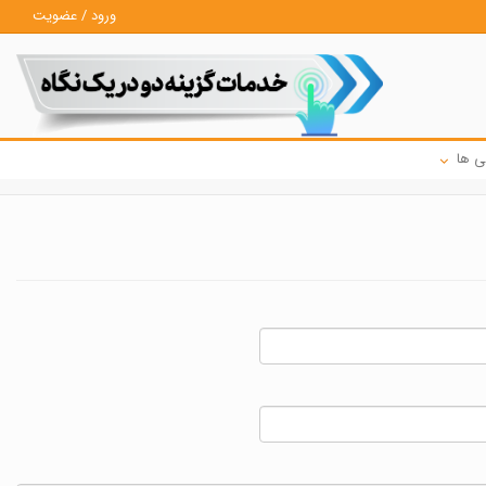
ورود / عضویت
ی ها