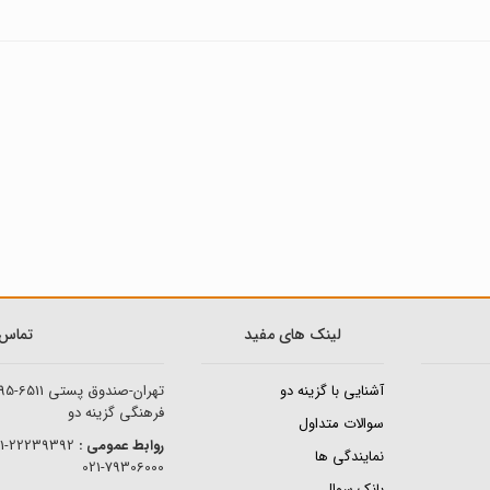
لینک های مفید
تماس ب
آشنایی با گزینه دو
تهران-صندوق پستی
95-6511
فرهنگی گزینه دو
سوالات متداول
روابط عمومی :
22239392-021
نمایندگی ها
79306000-021
بانک سوال