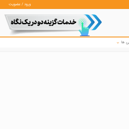
ورود / عضویت
ی ها