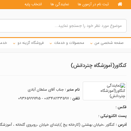
ثبت نام در آزمون ها
نمایندگی ها
انتخاب پایه
صفحه شخصی من
محصولات و خدمات
فروشگاه گزینه دو
خدما
کنگاور(آموزشگاه چتردانش)
نام مدیر :
جناب آقای سلطان آبادی
تلفن :
08348233597 - 09365999415
فکس :
پست الکترونیکی :
آدرس :
کنگاور ،خیابان بهشتی (کارخانه یخ ),ابتدای خیابان ،روبروی گلخانه ، آموزشگ