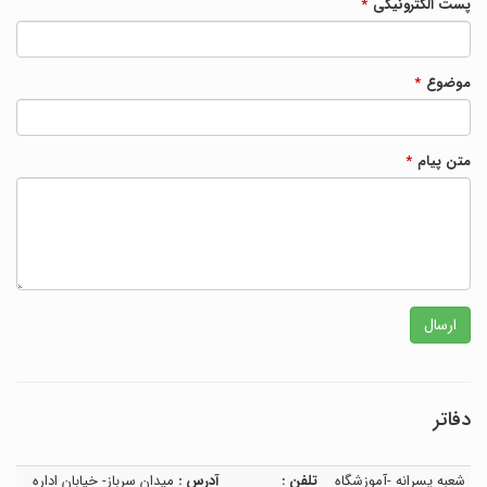
پست الکترونیکی
*
موضوع
*
متن پیام
*
ارسال
دفاتر
شعبه پسرانه -آموزشگاه
تلفن :
آدرس :
میدان سرباز- خیابان اداره