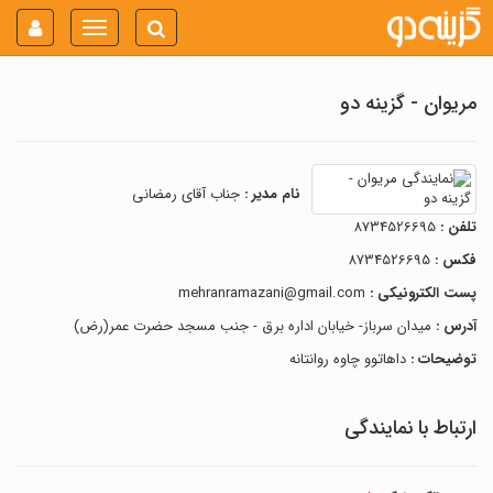
Toggle
navigation
مریوان - گزینه دو
نام مدیر :
جناب آقای رمضانی
تلفن :
8734526695
فکس :
8734526695
پست الکترونیکی :
mehranramazani@gmail.com
آدرس :
میدان سرباز- خیابان اداره برق - جنب مسجد حضرت عمر(رض)
توضیحات :
داهاتوو چاوه روانتانه
ارتباط با نمایندگی