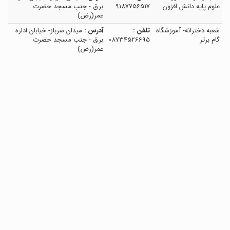
علوم پایه دانش افزون
9187756517
برق - جنب مسجد حضرت
عمر(رض)
شعبه دخترانه- آموزشگاه
تلفن :
آدرس :
میدان سرباز- خیابان اداره
گام برتر
08734526695
برق - جنب مسجد حضرت
عمر(رض)