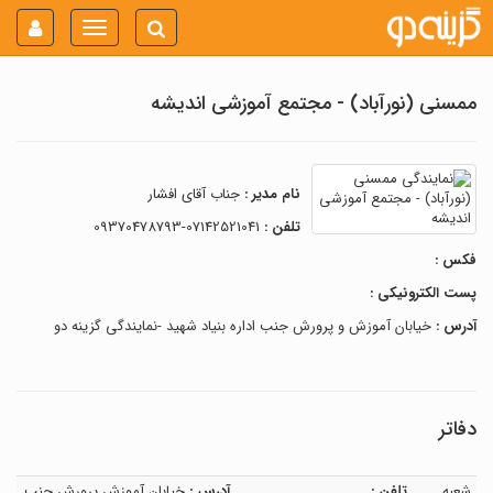
Toggle
navigation
ممسنی (نورآباد) - مجتمع آموزشی اندیشه
نام مدیر :
جناب آقای افشار
تلفن :
07142521041-09370478793
فکس :
پست الکترونیکی :
آدرس :
خیابان آموزش و پرورش جنب اداره بنیاد شهید -نمایندگی گزینه دو
دفاتر
شعبه
تلفن :
آدرس :
خیابان آموزش پرورش جنب