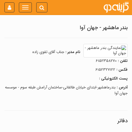
Toggle
navigation
بندر ماهشهر - جهان آوا
نام مدیر :
جناب آقای تقوی زاده
تلفن :
6152358270
فکس :
6152327122
پست الکترونیکی :
آدرس :
بندرماهشهر-ابتدای خیابان طالقانی-ساختمان آرامش طبقه سوم - موسسه
جهان آوا
دفاتر