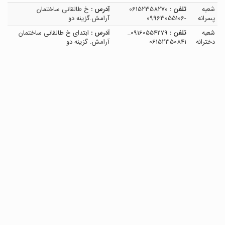
شعبه
تلفن :
06152358270
آدرس :
خ طالقانی ساختمان
پسرانه
-09963055106
آرامش.گزینه دو
شعبه
تلفن :
09160554279_
آدرس :
ابتدای خ طالقانی ساختمان
دخترانه
06152350841
آرامش. گزینه دو