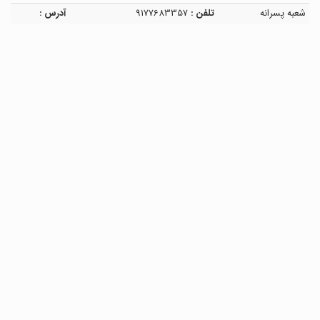
شعبه پسرانه
تلفن :
9177683357
آدرس :