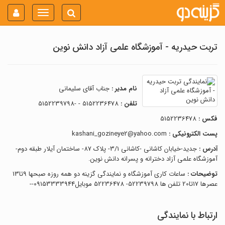
Toggle
navigation
تربت حیدریه - آموزشگاه علمی آزاد دانش نوین
نام مدیر :
جناب آقای سلیمانی
تلفن :
5152236478 - -5152239798
فکس :
5152236478
پست الکترونیکی :
kashani_gozineye2@yahoo.com
آدرس :
جدید-خیابان کاشانی -کاشانی 3/1- پلاک 87- ساختمان آیلار طبقه دوم-
آموزشگاه علمی آزاد دخترانه و پسرانه دانش نوین.
توضیحات :
ساعات کاری آموزشگاه و نمایندگی گزینه دو همه روزه صبحها 9تا13
عصرها 17تا20 تلفن ها 52239798- 52236478 موبایل09153333944--
ارتباط با نمایندگی