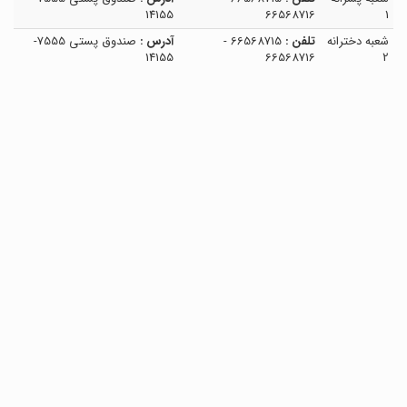
14155
66568716
1
شعبه دخترانه
تلفن :
66568715 -
آدرس :
صندوق پستی 7555-
14155
66568716
2