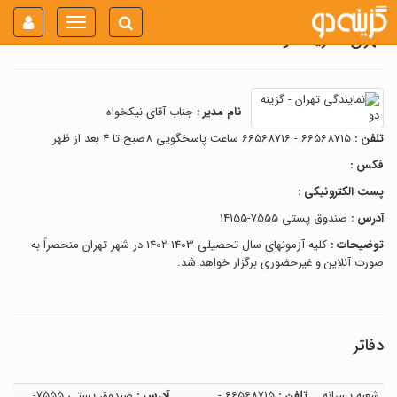
Toggle
تهران - گزینه دو
navigation
نام مدیر :
جناب آقای نیکخواه
تلفن :
66568715 - 66568716 ساعت پاسخگویی 8صبح تا 4 بعد از ظهر
فکس :
پست الکترونیکی :
آدرس :
صندوق پستی 7555-14155
توضیحات :
کلیه آزمونهای سال تحصیلی 1403-1402 در شهر تهران منحصراً به
صورت آنلاین و غیرحضوری برگزار خواهد شد.
دفاتر
شعبه پسرانه
تلفن :
66568715 -
آدرس :
صندوق پستی 7555-